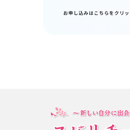
お申し込みはこちらをクリ