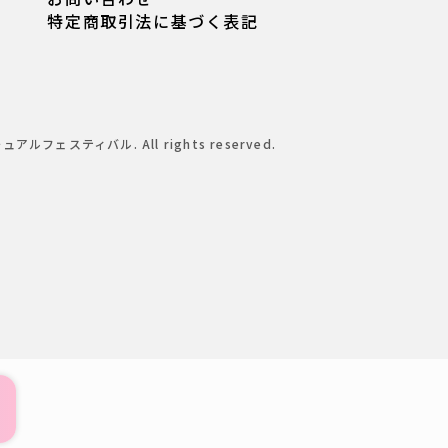
特定商取引法に基づく表記
チュアルフェスティバル. All rights reserved.