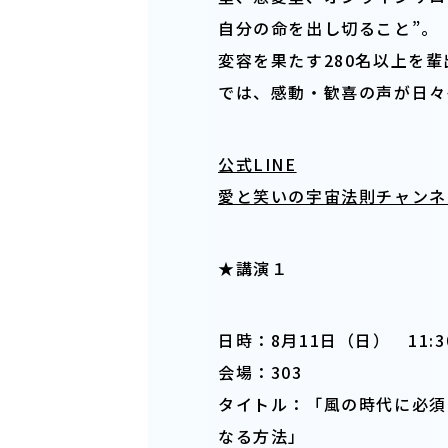
自分の命を出し切ること”。
変容を果たす280名以上を輩
では、感動・歓喜の声が日々
公式LINE
愛と笑いの宇宙法則チャンネ
★講演１
日時：8月11日（日） 11:30
会場：303
タイトル：「風の時代に必須
なる方法」