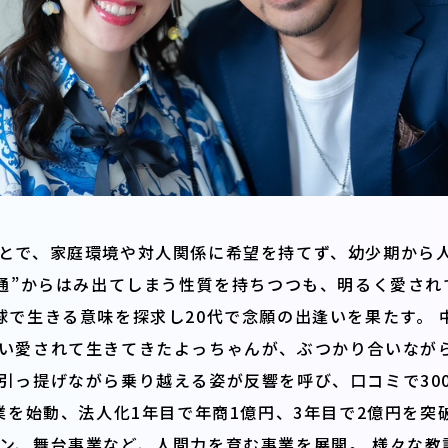
とで、家庭環境や対人関係に希望を持てず、幼少期から
普通”からはみ出てしまう性質を持ちつつも、明るく愛され
球で生きる意味を探求し20代で念願の出逢いを果たす。 
い愛されて生きてきたよっちゃんが、ぶつかり合いなが
引っ提げながら乗り越える姿が反響を呼び、口コミで30
業を始動、法人化1年目で年商1億円、3年目で2億円を突
ン、舞台事業など、人間力を育む事業を展開。 様々な教