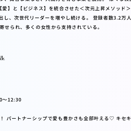
【愛】と【ビジネス】を統合させた＜次元上昇メソッド
出し、次世代リーダーを増やし続ける。 登録者数3.2万人の
寄せられ、多くの女性から支持されている。
ル
〜12:30
！ パートナーシップで愛も豊かさも全部叶える♡ キセ