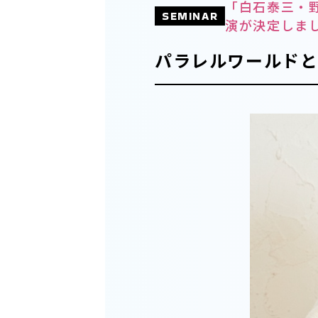
「白石泰三・
SEMINAR
演が決定しま
パラレルワールド