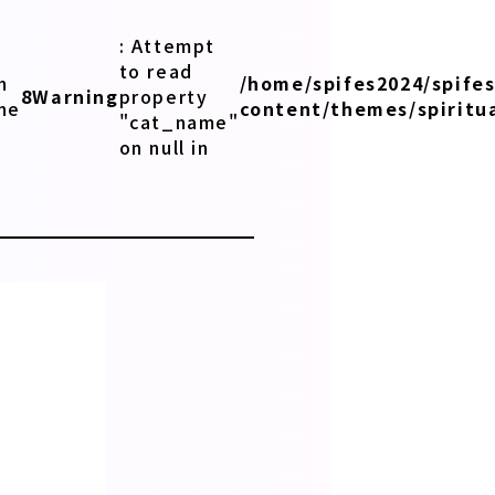
: Attempt
to read
n
/home/spifes2024/spife
8
Warning
property
ine
content/themes/spiritua
"cat_name"
on null in