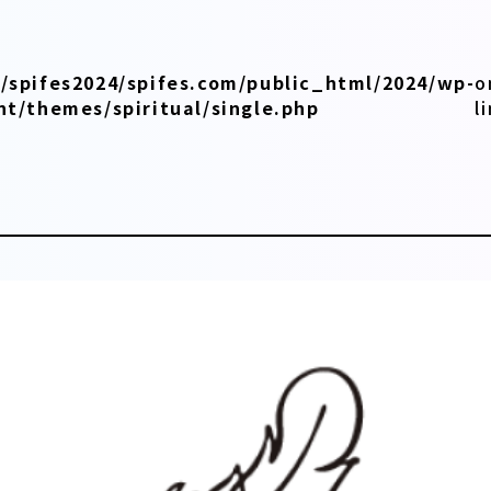
/spifes2024/spifes.com/public_html/2024/wp-
o
nt/themes/spiritual/single.php
l