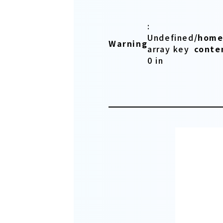
:
Undefined
/home
Warning
array key
conte
0 in