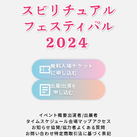
無料入場チケット
に申し込む
出展/出演を
申し込む
イベント概要
出演者/出展者
タイムスケジュール
会場マップ
アクセス
お知らせ
協賛/協力者
よくある質問
お問い合わせ
特定商取引法に基づく表記