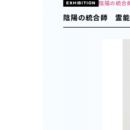
陰陽の統合師
EXHIBITION
陰陽の統合師 霊能者h